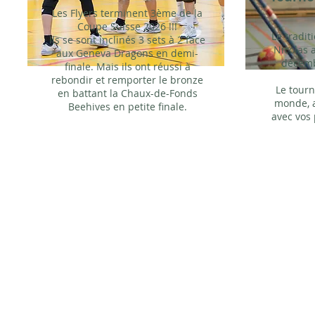
Les Flyers terminent 3ème de la
Coupe Suisse 2026 !!!
Le tradit
Ils se sont inclinés 3 sets à 2 face
Nicolas 
aux Geneva Dragons en demi-
décemb
finale. Mais ils ont réussi à
rebondir et remporter le bronze
Le tourn
en battant la Chaux-de-Fonds
monde, 
Beehives en petite finale.
avec vos 